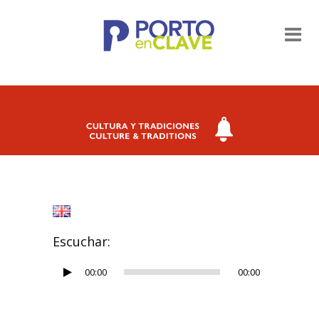
Escuchar:
Reproductor
00:00
00:00
de
audio