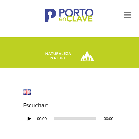
Escuchar:
Reproductor
00:00
00:00
de
audio